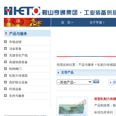
首 页
>
关于亨通
>
产品与服务
市场业绩
冶金装备
无缝管生产线
高速铁路装备
您现在的位置：
产品与服务
>
轧制力传感器
特种阀门
主导产品
轧制力传感器
高炉除尘设备
环保设备
支持与服务
矩型轧制力传感
产品制造商：鞍
标准负荷系列：（标准负荷，