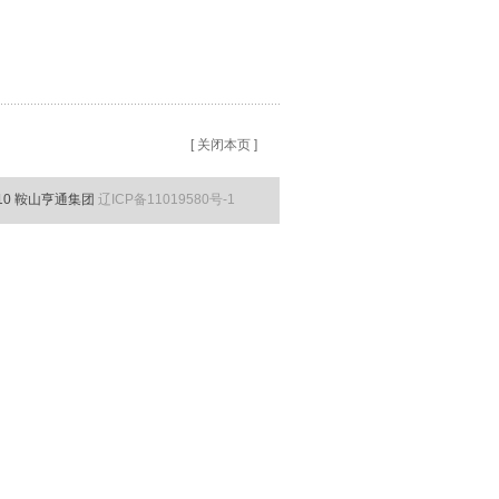
[
关闭本页
]
010 鞍山亨通集团
辽ICP备11019580号-1