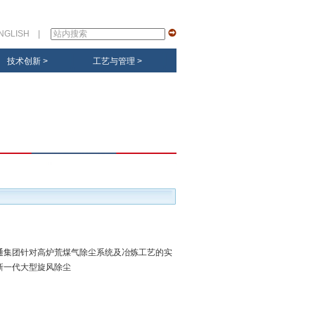
NGLISH
|
技术创新
>
工艺与管理
>
集团针对高炉荒煤气除尘系统及冶炼工艺的实
新一代大型旋风除尘