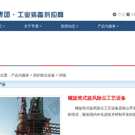
中文
E
页
>
关于亨通
>
新闻动态
>
产品与服务
>
的位置：
产品与服务
>
高炉除尘设备
> 详细
产品
螺旋筒式旋风除尘工艺设备
螺旋筒式旋风除尘工艺设备是鞍山亨通
际情况，吸收国内外先进技术研制开发的