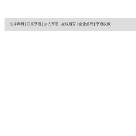
法律声明
|
联系亨通
|
加入亨通
|
在线留言
|
企业邮局
|
亨通收藏