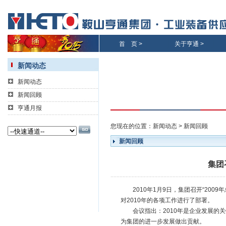
首 页
>
关于亨通
>
新闻动态
新闻动态
新闻回顾
亨通月报
您现在的位置：
新闻动态
>
新闻回顾
新闻回顾
集团
2010年1月9日，集团召开“2009
对2010年的各项工作进行了部署。
会议指出：2010年是企业发展的关
为集团的进一步发展做出贡献。